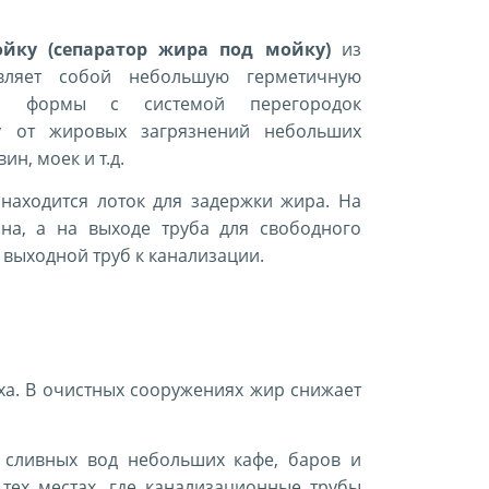
ойку
(сепаратор жира под мойку)
из
авляет собой небольшую герметичную
ой формы с системой перегородок
у от жировых загрязнений небольших
ин, моек и т.д.
находится лоток для задержки жира. На
ина, а на выходе труба для свободного
выходной труб к канализации.
ха. В очистных сооружениях жир снижает
 сливных вод небольших кафе, баров и
 тех местах, где канализационные трубы