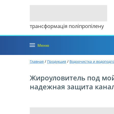
трансформація поліпропілену
Меню
Главная
/
Продукция
/
Водоочистка и водоподг
Жироуловитель под мой
надежная защита кана