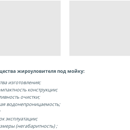
щества
жироуловителя под мойку
:
тва изготовления;
омпактность конструкции;
тивность очистки;
ая водонепроницаемость;
;
ок эксплуатации;
змеры (негабаритность) ;