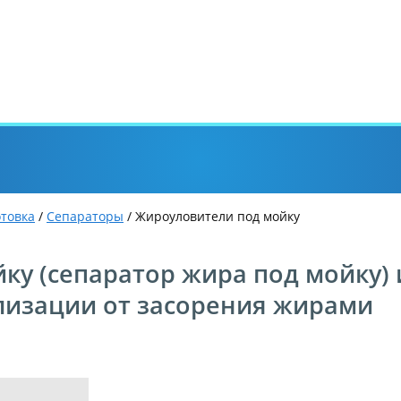
отовка
/
Сепараторы
/ Жироуловители под мойку
ку (сепаратор жира под мойку)
лизации от засорения жирами