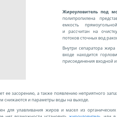
Жироуловитель под м
полипропилена предст
емкость прямоугольн
и
рассчитан на очистк
потоков сточных вод раков
Внутри сепаратора жира 
входе находится горлов
присоединения входной и 
ет ее засорению, а также появлению неприятного запа
ым снижаются и параметры воды на выходе.
ен для улавливания жиров и масел из органических
где нет возможности установить
жироуловитель
, или в