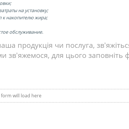
овки;
атраты на установку;
п к накопителю жира;
стое обслуживание.
аша продукція чи послуга, зв'яжіть
и зв'яжемося, для цього заповніть 
form will load here