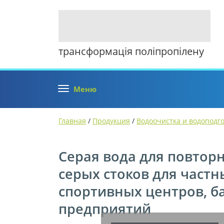
трансформація поліпропілену
Меню
Главная
/
Продукция
/
Водоочистка и водоподг
Серая вода для повтор
серых стоков для част
спортивных центров, б
предприятий