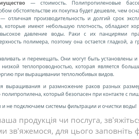
мущество
— стоимость. Полипропиленовые бассе
юбом обстоятельстве их покупка будет дешевле, чем ос
— отличная производительность и долгий срок экспл
, которые имеют небольшую плотность, обладают хо
высокое давление воды. Раки с их панцирями пра
ерхность полимера, поэтому она остается гладкой, а г
.
авливать и перемещать. Они могут быть установлены 
низкой теплопроводностью, которая является больш
нергию при выращивании теплолюбивых видов.
ля выращивания и размножение раков разных размер
о полипропилена, который безопасен при контакте с пи
 и не подключаем системы фильтрации и очистки воды!
аша продукція чи послуга, зв'яжіть
и зв'яжемося, для цього заповніть 