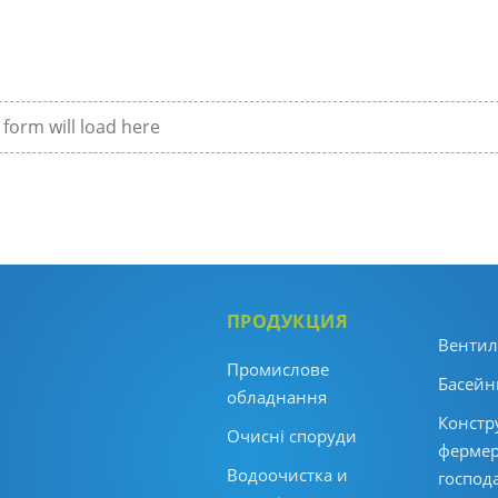
form will load here
ПРОДУКЦИЯ
Вентил
Промислове
Басейни
обладнання
Констру
Очисні споруди
фермер
Водоочистка и
господ