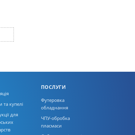
ПОСЛУГИ
яція
Футеровка
 та купелі
обладнання
кції для
ЧПУ-обробка
ських
пласмаси
арств